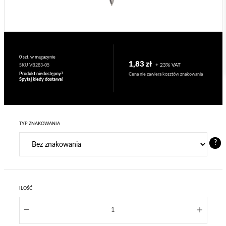
0 szt. w magazynie
1,83 zł
+ 23% VAT
SKU VB283-05
Produkt niedostępny?
Cena nie zawiera kosztów znakowania
Spytaj kiedy dostawa!
TYP ZNAKOWANIA
?
ILOŚĆ