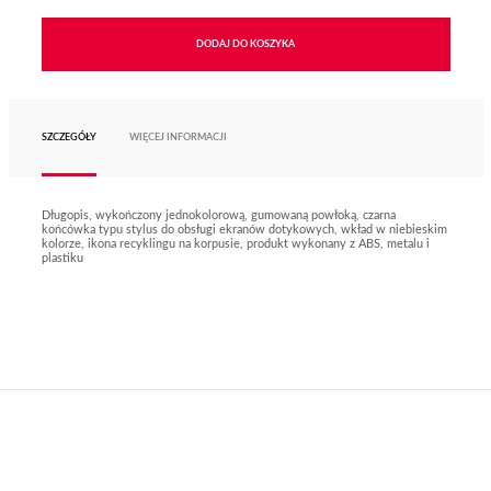
DODAJ DO KOSZYKA
SZCZEGÓŁY
WIĘCEJ INFORMACJI
Długopis, wykończony jednokolorową, gumowaną powłoką, czarna
końcówka typu stylus do obsługi ekranów dotykowych, wkład w niebieskim
kolorze, ikona recyklingu na korpusie, produkt wykonany z ABS, metalu i
plastiku