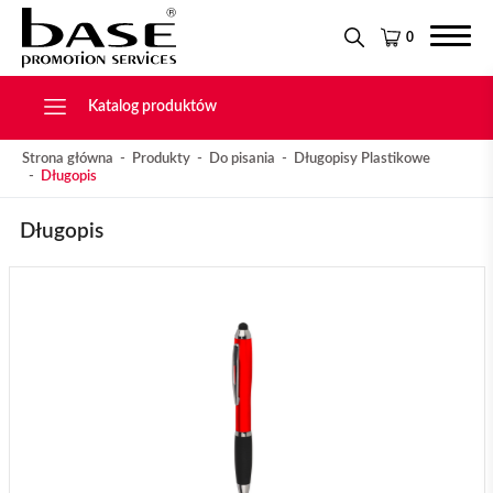
Narzędzia
KONTAKT
Tekstylia
0
Świąteczne
Drobiazgi, Breloki
Katalog produktów
Strona główna
Produkty
Do pisania
Długopisy Plastikowe
Długopis
Długopis