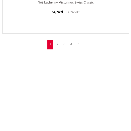
Nóż kuchenny Victorinox Swiss Classic
54,74 zł
+ 23% VAT
❯
1
2
3
4
5