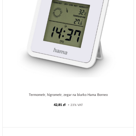
Termometr, higrometr, zegar na biurko Hama Borneo
42,81 zł
+ 23% VAT