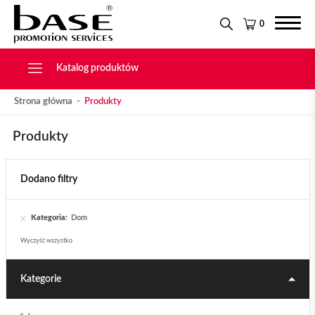
Narzędzia
KONTAKT
Tekstylia
0
Świąteczne
Drobiazgi, Breloki
Katalog produktów
Strona główna
Produkty
Produkty
Dodano filtry
Kategoria:
Dom
Wyczyść wszystko
Kategorie