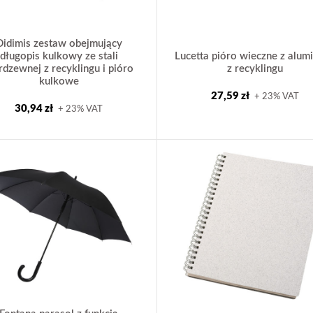
Didimis zestaw obejmujący
długopis kulkowy ze stali
Lucetta pióro wieczne z alum
rdzewnej z recyklingu i pióro
z recyklingu
kulkowe
27,59 zł
+ 23% VAT
30,94 zł
+ 23% VAT