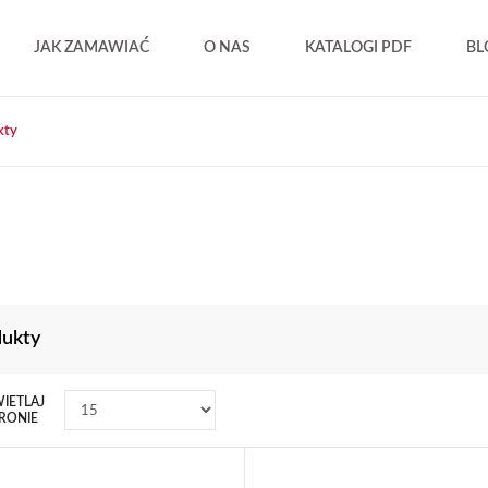
JAK ZAMAWIAĆ
O NAS
KATALOGI PDF
BL
kty
dukty
IETLAJ
RONIE