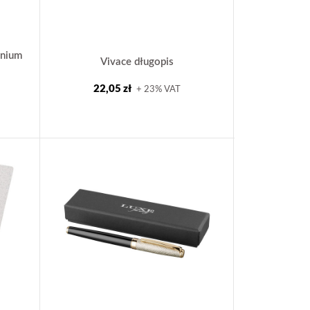
inium
Vivace długopis
22,05 zł
+ 23% VAT