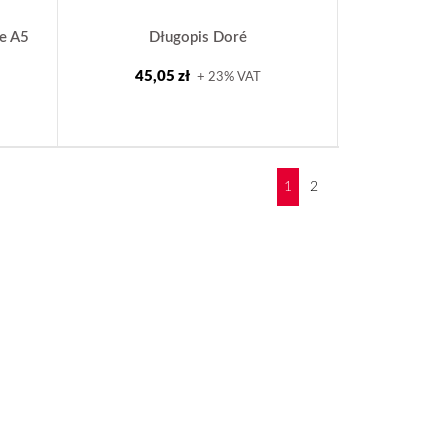
ie A5
Długopis Doré
45,05 zł
+ 23% VAT
❯
1
2