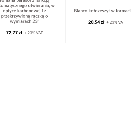
Fontana parasol z funkcją
tomatycznego otwierania, w
optyce karbonowej i z
Bianco kołozeszyt w formac
przekrzywioną rączką o
wymiarach 23"
20,54 zł
+ 23% VAT
72,77 zł
+ 23% VAT