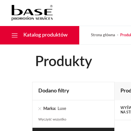
Narzędzia
KONTAKT
Tekstylia
Świąteczne
Drobiazgi, Breloki
Katalog produktów
Strona główna
Produ
Produkty
Dodano filtry
Pro
WYŚW
Marka:
Luxe
NA ST
Wyczyść wszystko