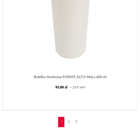
Butelka termiczna PUENTE ALTO MoLu 600 ml
95,00 zł
+ 23% VAT
❯
1
2
3