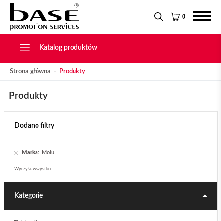
Narzędzia
KONTAKT
Tekstylia
0
Świąteczne
Drobiazgi, Breloki
Katalog produktów
Strona główna
Produkty
Produkty
Dodano filtry
Marka:
Molu
Wyczyść wszystko
Kategorie