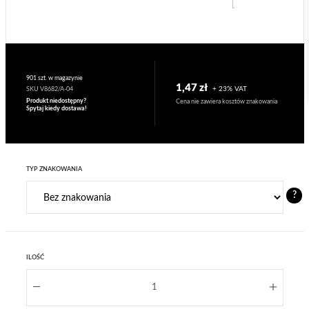
901 szt. w magazynie
1,47 zł
+ 23% VAT
SKU V8682/A-04
Produkt niedostępny?
Cena nie zawiera kosztów znakowania
Spytaj kiedy dostawa!
TYP ZNAKOWANIA
?
ILOŚĆ