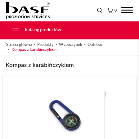
Narzędzia
KONTAKT
Tekstylia
0
Świąteczne
Drobiazgi, Breloki
Katalog produktów
Strona główna
Produkty
Wypoczynek
Outdoor
Kompas z karabińczykiem
Kompas z karabińczykiem