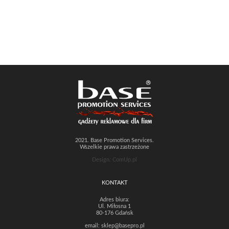
2021. Base Promotion Services.
Wszelkie prawa zastrzeżone
Design: ComUp.pl
KONTAKT
Adres biura:
Ul. Miłosna 1
80-176 Gdańsk
email:
sklep@basepro.pl