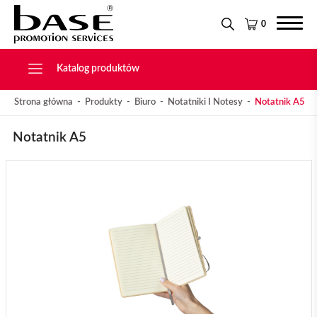
Narzędzia
KONTAKT
Tekstylia
0
Świąteczne
Drobiazgi, Breloki
Katalog produktów
Strona główna
Produkty
Biuro
Notatniki I Notesy
Notatnik A5
Notatnik A5