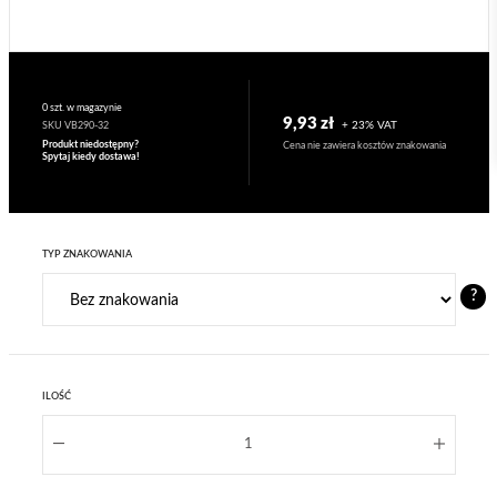
0 szt. w magazynie
9,93 zł
+ 23% VAT
SKU VB290-32
Produkt niedostępny?
Cena nie zawiera kosztów znakowania
Spytaj kiedy dostawa!
TYP ZNAKOWANIA
?
ILOŚĆ