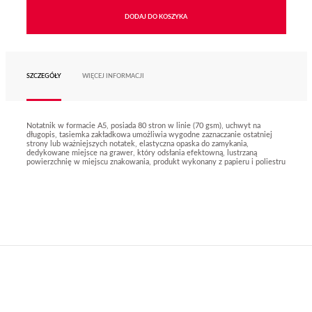
DODAJ DO KOSZYKA
SZCZEGÓŁY
WIĘCEJ INFORMACJI
Notatnik w formacie A5, posiada 80 stron w linie (70 gsm), uchwyt na
długopis, tasiemka zakładkowa umożliwia wygodne zaznaczanie ostatniej
strony lub ważniejszych notatek, elastyczna opaska do zamykania,
dedykowane miejsce na grawer, który odsłania efektowną, lustrzaną
powierzchnię w miejscu znakowania, produkt wykonany z papieru i poliestru