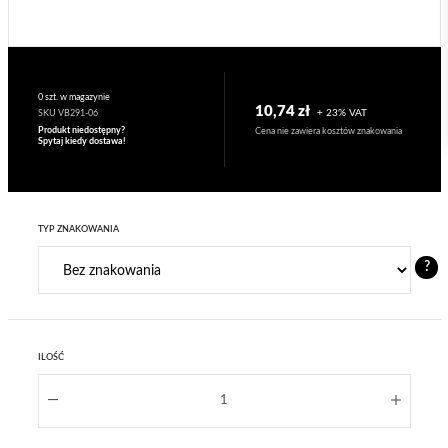
0 szt. w magazynie
10,74 zł
+ 23% VAT
SKU VB291-06
Produkt niedostępny?
Cena nie zawiera kosztów znakowania
Spytaj kiedy dostawa!
TYP ZNAKOWANIA
?
ILOŚĆ