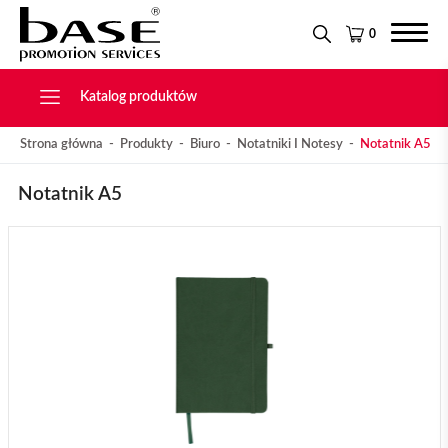
Narzędzia
KONTAKT
Tekstylia
0
Świąteczne
Drobiazgi, Breloki
Katalog produktów
Strona główna
Produkty
Biuro
Notatniki I Notesy
Notatnik A5
Notatnik A5