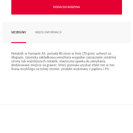
DODAJ DO KOSZYKA
SZCZEGÓŁY
WIĘCEJ INFORMACJI
Notatnik w formacie A5, posiada 80 stron w linie (70 gsm), uchwyt na
długopis, tasiemka zakładkowa umożliwia wygodne zaznaczanie ostatniej
strony lub ważniejszych notatek, elastyczna opaska do zamykania,
dedykowane miejsce na grawer, który pozwala uzyskać efekt ton w ton,
ikona recyklingu na tylnej stronie, produkt wykonany z papieru i PU