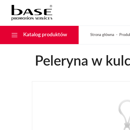
Narzędzia
KONTAKT
Tekstylia
Świąteczne
Drobiazgi, Breloki
Katalog produktów
Strona główna
Produ
Peleryna w kulce