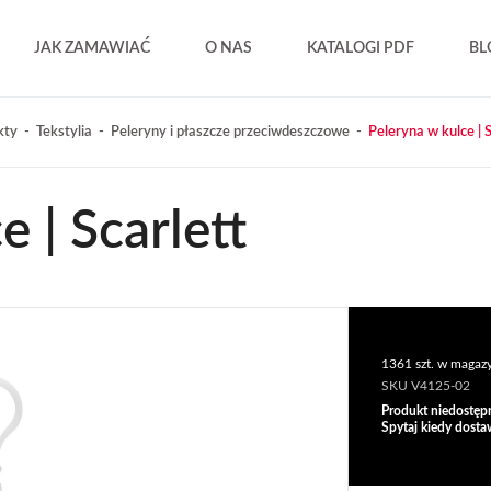
JAK ZAMAWIAĆ
O NAS
KATALOGI PDF
BL
kty
Tekstylia
Peleryny i płaszcze przeciwdeszczowe
Peleryna w kulce | S
 | Scarlett
1361 szt. w magaz
SKU V4125-02
Produkt niedostęp
Spytaj kiedy dosta