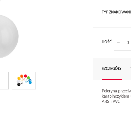
TYP ZNAKOWANI
ILOŚĆ
SZCZEGÓŁY
Peleryna przeci
karabińczykiem 
ABS i PVC