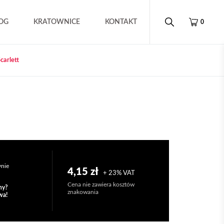
OG
KRATOWNICE
KONTAKT
0
carlett
ynie
4,15 zł
+ 23% VAT
Cena nie zawiera kosztów
ny?
znakowania
wa!