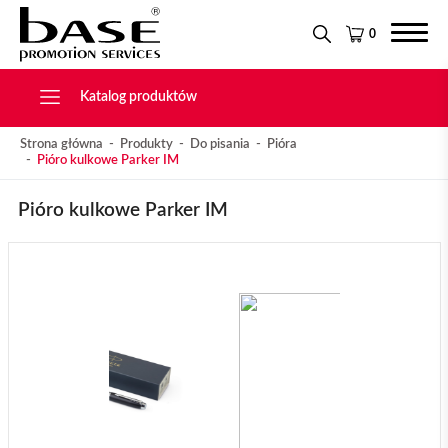
Narzędzia
KONTAKT
Tekstylia
0
Świąteczne
Drobiazgi, Breloki
Katalog produktów
Strona główna
Produkty
Do pisania
Pióra
Pióro kulkowe Parker IM
Pióro kulkowe Parker IM