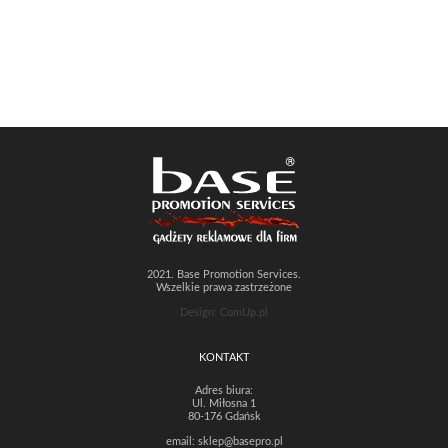
2021. Base Promotion Services.
Wszelkie prawa zastrzeżone
Design: ComUp.pl
KONTAKT
Adres biura:
Ul. Miłosna 1
80-176 Gdańsk
email:
sklep@basepro.pl