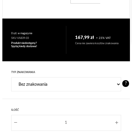
0 szt. w magazynie
167,99 zł
+ 23% VAT
SKU VA839-03
Produkt niedostępny?
Cena nie zawiera kosztów znakowania
Spytaj kiedy dostawa!
TYP ZNAKOWANIA
?
ILOŚĆ