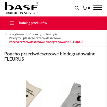
Narzędzia
KONTAKT
Tekstylia
0
Świąteczne
Drobiazgi, Breloki
Katalog produktów
Strona główna
Produkty
Tekstylia
Peleryny i płaszcze przeciwdeszczowe
Poncho przeciwdeszczowe biodegradowalne FLEURUS
Poncho przeciwdeszczowe biodegradowalne
FLEURUS