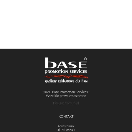
2021. Base Promotion Services.
Wszelkie prawa zastrzeżone
Design: ComUp.pl
KONTAKT
Adres biura:
Ul. Miłosna 1