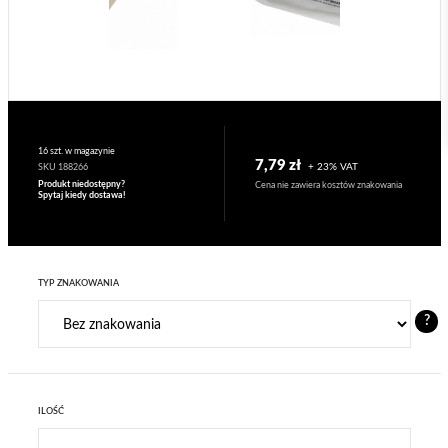
16 szt. w magazynie
7,79 zł
+ 23% VAT
SKU 188266
Produkt niedostępny?
Cena nie zawiera kosztów znakowania
Spytaj kiedy dostawa!
TYP ZNAKOWANIA
?
ILOŚĆ