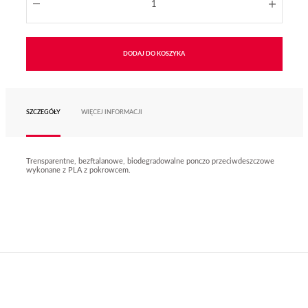
DODAJ DO KOSZYKA
SZCZEGÓŁY
WIĘCEJ INFORMACJI
Trensparentne, bezftalanowe, biodegradowalne ponczo przeciwdeszczowe
wykonane z PLA z pokrowcem.