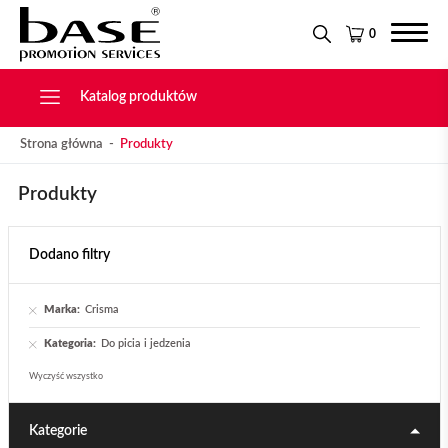
Narzędzia
KONTAKT
Tekstylia
0
Świąteczne
Drobiazgi, Breloki
Katalog produktów
Strona główna
Produkty
Produkty
Dodano filtry
Marka:
Crisma
Kategoria:
Do picia i jedzenia
Wyczyść wszystko
Kategorie