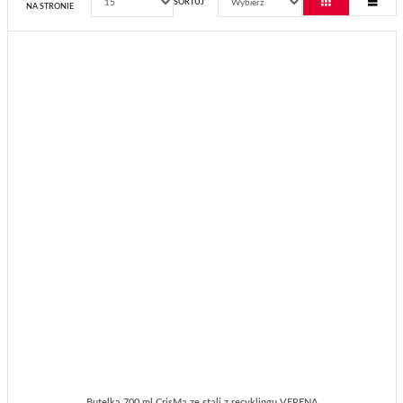
SORTUJ
NA STRONIE
Butelka 700 ml CrisMa ze stali z recyklingu VERENA