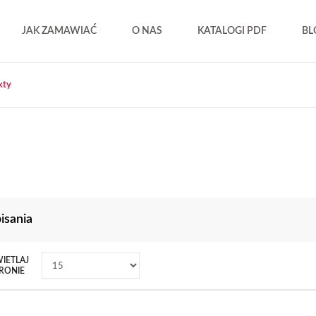
JAK ZAMAWIAĆ
O NAS
KATALOGI PDF
BL
kty
isania
IETLAJ
RONIE