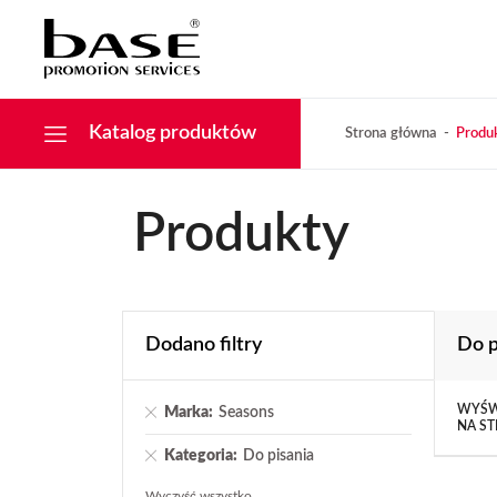
Narzędzia
KONTAKT
Tekstylia
Świąteczne
Drobiazgi, Breloki
Katalog produktów
Strona główna
Produ
Produkty
Dodano filtry
Do p
WYŚW
Marka:
Seasons
NA ST
Kategoria:
Do pisania
Wyczyść wszystko