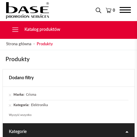
Narzędzia
KONTAKT
Tekstylia
0
Świąteczne
Drobiazgi, Breloki
Katalog produktów
Strona główna
Produkty
Produkty
Dodano filtry
Marka:
Crisma
Kategoria:
Elektronika
Wyczyść wszystko
Kategorie