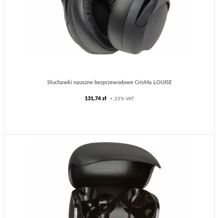
Słuchawki nauszne bezprzewodowe CrisMa LOUISE
131,74 zł
+ 23% VAT