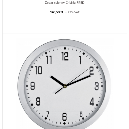
Zegar ścienny CrisMa FRED
140,53 zł
+ 23% VAT