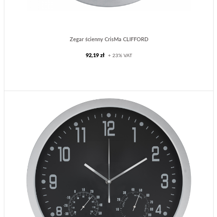
Zegar ścienny CrisMa CLIFFORD
92,19 zł
+ 23% VAT