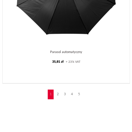
Parasol automatyczny
35,81 zł
+ 23% VAT
❯
1
2
3
4
5