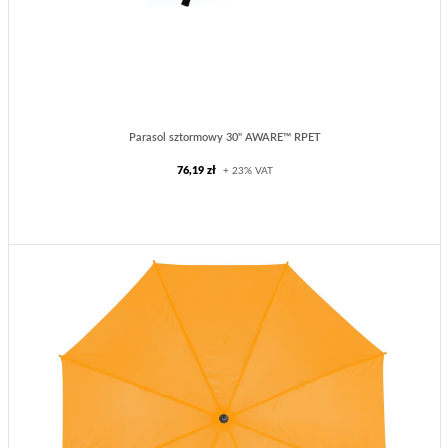
Parasol sztormowy 30" AWARE™ RPET
76,19 zł
+ 23% VAT