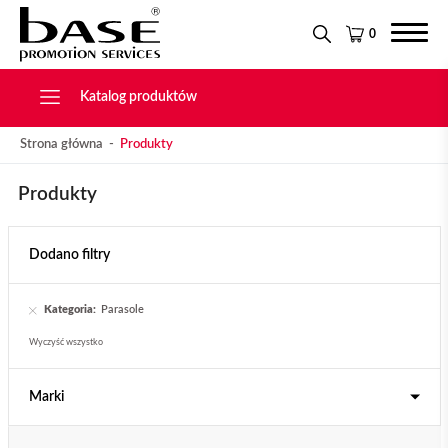
Narzędzia
KONTAKT
Tekstylia
0
Świąteczne
Drobiazgi, Breloki
Katalog produktów
Strona główna
Produkty
Produkty
Dodano filtry
Kategoria:
Parasole
Wyczyść wszystko
Marki