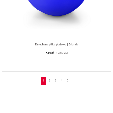
Dmuchana piłka plażowa | Brianda
7,54 zł
+ 23% VAT
❯
1
2
3
4
5