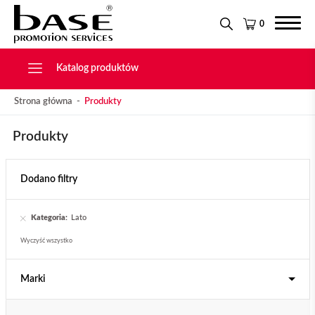
Narzędzia
KONTAKT
Tekstylia
0
Świąteczne
Drobiazgi, Breloki
Katalog produktów
Strona główna
Produkty
Produkty
Dodano filtry
Kategoria:
Lato
Wyczyść wszystko
Marki