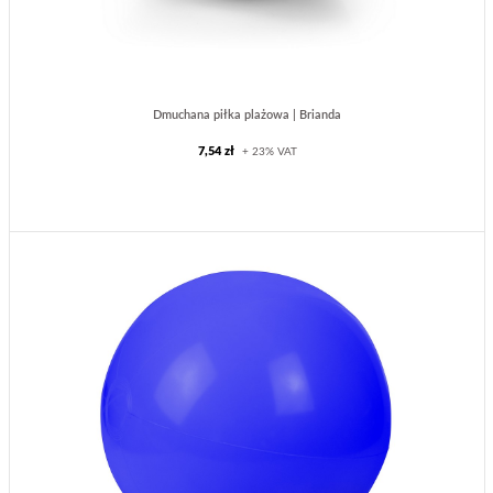
Dmuchana piłka plażowa | Brianda
7,54 zł
+ 23% VAT