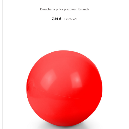
Dmuchana piłka plażowa | Brianda
7,54 zł
+ 23% VAT