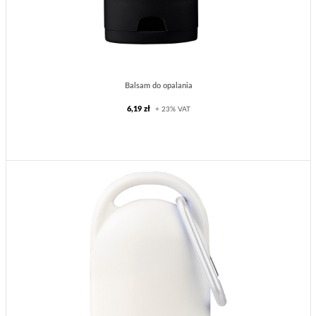
Balsam do opalania
6,19 zł
+ 23% VAT