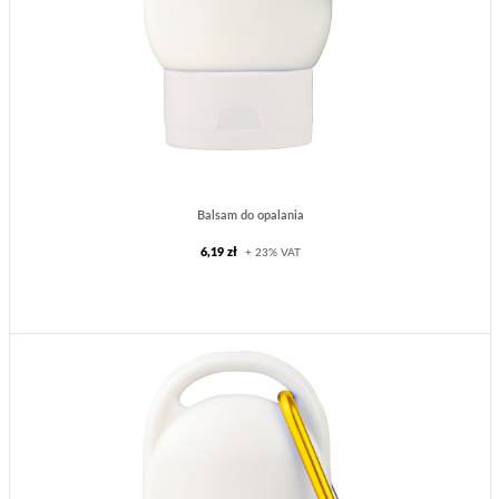
Balsam do opalania
6,19 zł
+ 23% VAT